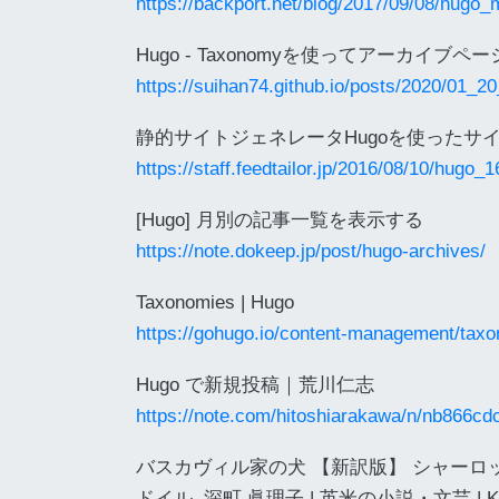
https://backport.net/blog/2017/09/08/hugo_
Hugo - Taxonomyを使ってアーカイブペー
https://suihan74.github.io/posts/2020/01_
静的サイトジェネレータHugoを使ったサイト構築
https://staff.feedtailor.jp/2016/08/10/hugo_1
[Hugo] 月別の記事一覧を表示する
https://note.dokeep.jp/post/hugo-archives/
Taxonomies | Hugo
https://gohugo.io/content-management/tax
Hugo で新規投稿｜荒川仁志
https://note.com/hitoshiarakawa/n/nb866c
バスカヴィル家の犬 【新訳版】 シャーロッ
ドイル, 深町 眞理子 | 英米の小説・文芸 | Kin