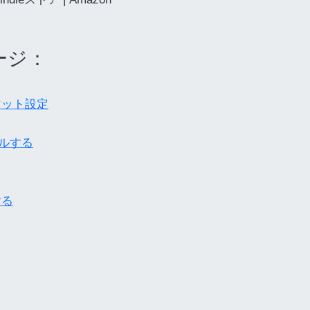
ージ：
ーマット設定
ールする
する