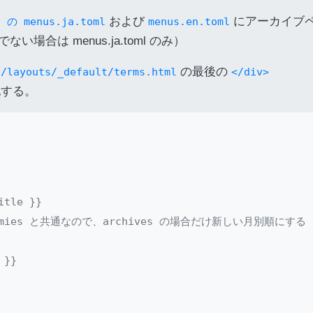
および
にアーカイブ
の menus.ja.toml
menus.en.toml
合は menus.ja.toml のみ）
の最後の
ayouts/_default/terms.html
</div>
する。
tle }}

xonomies と共通なので、archives の場合だけ新しい月別順にする -
}}
