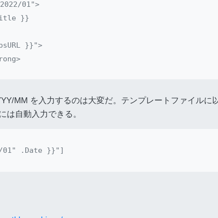
022/01">

tle }}

sURL }}">

ong>

動で YYYY/MM を入力するのは大変だ。テンプレートファイルに


には自動入力できる。
.Reverse }}

}">・{{ time.Format "2006/01/02" .PublishDate }} {{