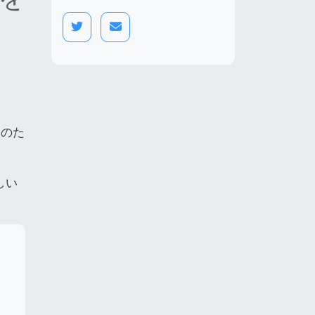
そのた
しい