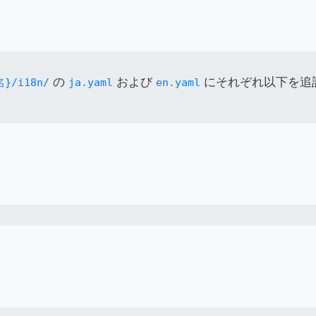
の
および
にそれぞれ以下を追
/i18n/
ja.yaml
en.yaml