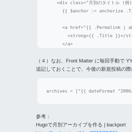
    <div class="月別のタイトル (例)2
      {{ $anchor := anchorize .Ti
      <a href="{{ .Permalink | ab
        <strong>{{ .Title }}</str
      </a>

    </div>

    <ul>

（４）なお、Front Matter に毎回手
      <!-- 月別内の記事一覧ループ -->
追記しておくことで、今後の新規投稿の際
      {{ range .Data.Pages.ByDate
      <li>

        <a href="{{ .Permalink }
      </li>

      {{ end }}

参考：
    </ul>

Hugoで月別アーカイブを作る | backport
    {{ end }}
