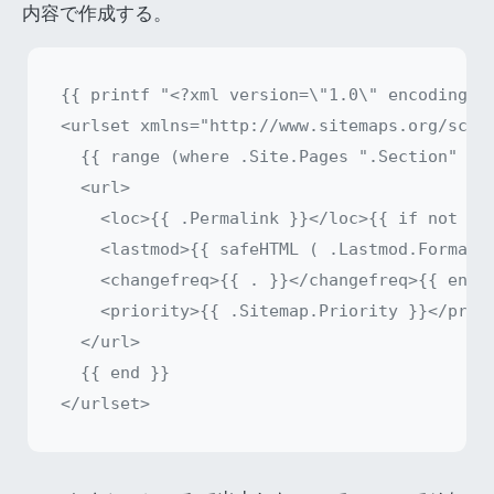
内容で作成する。
{{ printf "<?xml version=\"1.0\" encoding=\"
<urlset xmlns="http://www.sitemaps.org/schem
  {{ range (where .Site.Pages ".Section" "bl
  <url>

    <loc>{{ .Permalink }}</loc>{{ if not .La
    <lastmod>{{ safeHTML ( .Lastmod.Format "
    <changefreq>{{ . }}</changefreq>{{ end }
    <priority>{{ .Sitemap.Priority }}</prior
  </url>

  {{ end }}
