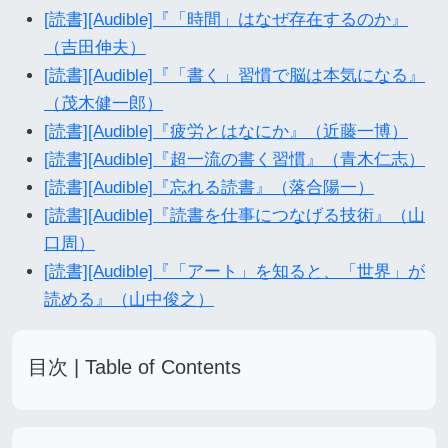
[読書][Audible]『「時間」はなぜ存在するのか』
（吉田伸夫）
[読書][Audible]『「書く」習慣で脳は本気になる』
（茂木健一郎）
[読書][Audible]『疲労とはなにか』（近藤一博）
[読書][Audible]『超一流の書く習慣』（青木仁志）
[読書][Audible]『忘れる読書』（落合陽一）
[読書][Audible]『読書を仕事につなげる技術』（山
口周）
[読書][Audible]『「アート」を知ると、「世界」が
読める』（山中俊之）
目次 | Table of Contents