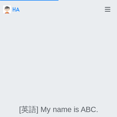
HA
[英語] My name is ABC.