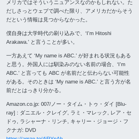
メリカではそういうニュアンスなのかもしれない。た
だしさっとウェブで調べた限り、アメリカだからそう
だという情報は見つからなかった。
僕自身は大学時代の刷り込みで、‘I’m Hitoshi
Arakawa.’ と言うことが多い。
一方あえて ‘My name is ABC.’ が好まれる状況もある
と思う。外国人には馴染みのない名前の場合、‘I’m
ABC.’ と言っても ABC が名前だと伝わらない可能性
がある。そのときは ‘My name is ABC.’ と言う方が名
前だとはっきり分かる。
Amazon.co.jp: 007/ノー・タイム・トゥ・ダイ [Blu-
ray] : ダニエル・クレイグ, ラミ・マレック, レア・セ
ドゥ, ラシャーナ・リンチ, キャリー・ジョージ・フ
クナガ: DVD
https://amzn.to/4iRYnAh