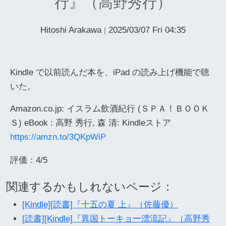
行』（高野秀行）
Hitoshi Arakawa
2025/03/07 Fri 04:35
|
Kindle で以前読んだ本を、iPad の読み上げ機能で聴
いた。
Amazon.co.jp: イスラム飲酒紀行 (ＳＰＡ！ＢＯＯＫ
Ｓ) eBook : 高野 秀行, 森 清: Kindleストア
https://amzn.to/3QKpWiP
評価：4/5
関連するかもしれないページ：
[Kindle][読書]『十五の夏 上』（佐藤優）
[読書][Kindle]『異国トーキョー漂流記』（高野秀