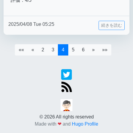
評価：4/5
2025/04/08 Tue 05:25
続きを読む
««
«
2
3
4
5
6
»
»»
© 2026 All rights reserved
Made with
❤
and
Hugo Profile